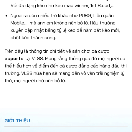
Với đa dạng kèo như kèo map winner, 1st Blood,…
Ngoài ra còn nhiều trò khác như PUBG, Liên quân
Mobile,… mà anh em không nên bỏ lỡ. Hãy thường
xuyên cập nhật bảng tỷ lệ kèo để nắm bắt kèo mới,
chốt kèo thành công.
Trên đây là thông tin chi tiết về sân chơi cá cược
esports
tại VL88. Mong rằng thông qua đó mọi người có
thể hiểu hơn về điểm đến cá cược đẳng cấp hàng đầu thị
trường. VL88 hứa hẹn sẽ mang đến vô vàn trải nghiệm lý
thú, mọi người chớ nên bỏ lỡ.
GIỚI THIỆU