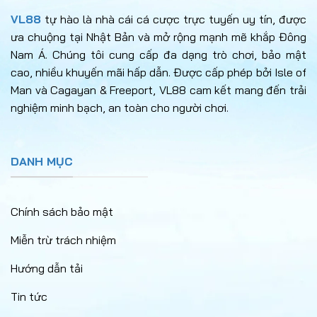
VL88
tự hào là nhà cái cá cược trực tuyến uy tín, được
ưa chuộng tại Nhật Bản và mở rộng mạnh mẽ khắp Đông
Nam Á. Chúng tôi cung cấp đa dạng trò chơi, bảo mật
cao, nhiều khuyến mãi hấp dẫn. Được cấp phép bởi Isle of
Man và Cagayan & Freeport, VL88 cam kết mang đến trải
nghiệm minh bạch, an toàn cho người chơi.
DANH MỤC
Chính sách bảo mật
Miễn trừ trách nhiệm
Hướng dẫn tải
Tin tức