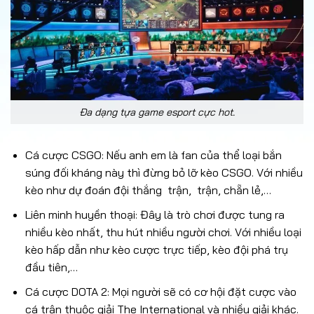
Đa dạng tựa game esport cực hot.
Cá cược CSGO: Nếu anh em là fan của thể loại bắn
súng đối kháng này thì đừng bỏ lỡ kèo CSGO. Với nhiều
kèo như dự đoán đội thắng trận, trận, chẵn lẻ,…
Liên minh huyền thoại: Đây là trò chơi được tung ra
nhiều kèo nhất, thu hút nhiều người chơi. Với nhiều loại
kèo hấp dẫn như kèo cược trực tiếp, kèo đội phá trụ
đầu tiên,…
Cá cược DOTA 2: Mọi người sẽ có cơ hội đặt cược vào
cá trận thuộc giải The International và nhiều giải khác.