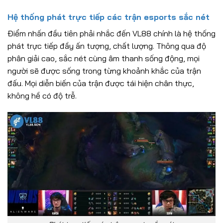
Hệ thống phát trực tiếp các trận esports sắc nét
Điểm nhấn đầu tiên phải nhắc đến VL88 chính là hệ thống
phát trực tiếp đầy ấn tượng, chất lượng. Thông qua độ
phân giải cao, sắc nét cùng âm thanh sống động, mọi
người sẽ được sống trong từng khoảnh khắc của trận
đấu. Mọi diễn biến của trận được tái hiện chân thực,
không hề có độ trễ.